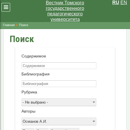
RU
EN
Вестник Томского
Развернуть
государственного
меню
педагогического
университета
Главная
Поиск
Поиск
Содержимое
Библиография
Рубрика
- Не выбрано -
Авторы
Османов А.И.